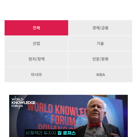
전체
경제/금융
산업
기술
정치/정책
인문/문화
아시아
MBA