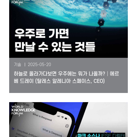
기술
2025-05-20
하늘로 올라가다보면 우주에는 뭐가 나올까?│에르
베 드레이 (탈레스 알레니아 스페이스, CEO)