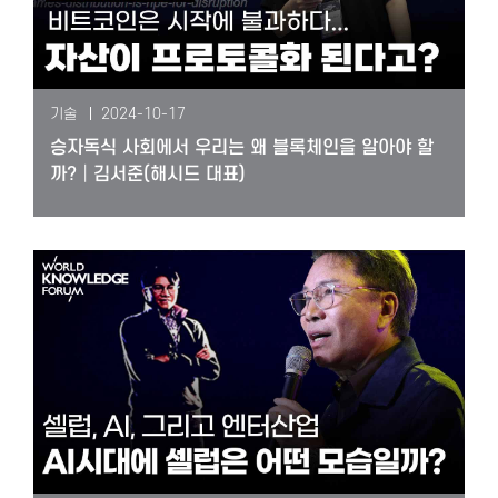
기술
2024-10-17
승자독식 사회에서 우리는 왜 블록체인을 알아야 할
까?│김서준(해시드 대표)