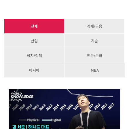
전체
경제/금융
산업
기술
정치/정책
인문/문화
아시아
MBA