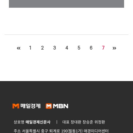
1
2
3
4
5
6
7
상호명
매일경제신문사
대표 장대환 장승준 위정환
주소 서울특별시 중구 퇴계로 190(필동1가) 매경미디어센터