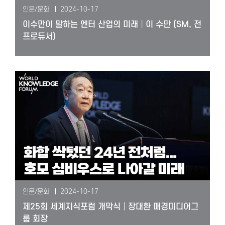
인문/문화
2024-10-17
이수만이 말하는 엔터 산업의 미래│이 수만 (SM, 전
프로듀서)
인문/문화
2024-10-17
제25회 세계지식포럼 개막식│장대환 매경미디어그
룹 회장