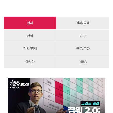
전체
경제/금융
산업
기술
정치/정책
인문/문화
아시아
MBA