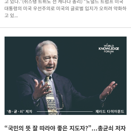
고 있다.”(쥐스탱 트뤼도 전 캐나다 총리) “도널드 트럼프 미국
대통령의 미국 우선주의로 미국의 글로벌 입지가 오히려 약화하
고 있...
“국민의 뜻 잘 따라야 좋은 지도자?”...총균쇠 저자