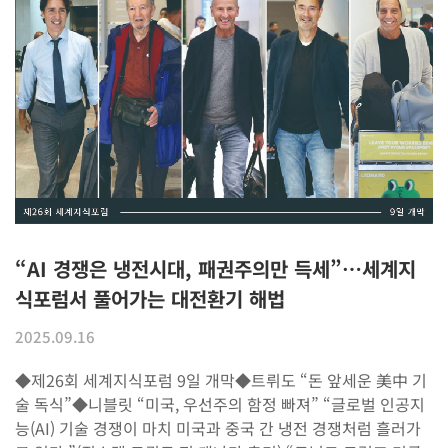
“AI 경쟁은 냉전시대, 패권주의만 득세”…세계지
식포럼서 풀어가는 대전환기 해법
2025.09.16
◆제26회 세계지식포럼 9일 개막◆​트뤼도 “돈 앞세운 美中 기
술 독식”◆니블릿 “미국, 우선주의 함정 빠져”​ “글로벌 인공지
능(AI) 기술 경쟁이 마치 미국과 중국 간 냉전 경쟁처럼 흘러가