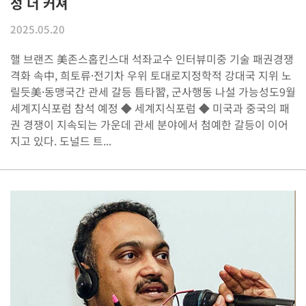
성 더 커져
2025.05.20
핼 브랜즈 美존스홉킨스대 석좌교수 인터뷰미중 기술 패권경쟁
격화 속中, 희토류·전기차 우위 토대로지정학적 강대국 지위 노
릴듯美·동맹국간 관세 갈등 틈타習, 군사행동 나설 가능성도9월
세계지식포럼 참석 예정 ◆ 세계지식포럼 ◆ 미국과 중국의 패
권 경쟁이 지속되는 가운데 관세 분야에서 첨예한 갈등이 이어
지고 있다. 도널드 트...