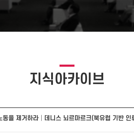
지식아카이브
노동을 제거하라│데니스 뇌르마르크(북유럽 기반 인