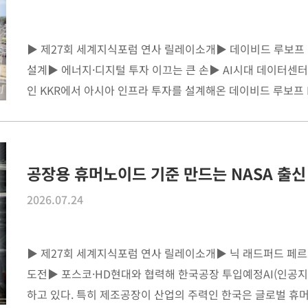
▶ 제27회 세계지식포럼 연사 릴레이소개▶ ​데이비드 루보프 
설계▶ ​에너지·디지털 투자 이끄는 큰 손▶ ​AI시대 데이터센
인 KKR에서 아시아 인프라 투자를 설계해온 데이비드 루보프 K
공장용 휴머노이드 기준 만드는 NASA 출
2026.07.24
▶ 제27회 세계지식포럼 연사 릴레이소개​▶ ​닉 래드퍼드 페르소
도전​▶ ​포스코·HD현대와 협력해 한국공장 투입예정​AI(인공
하고 있다. 특히 제조공장이 산업의 주력인 한국은 글로벌 휴머노